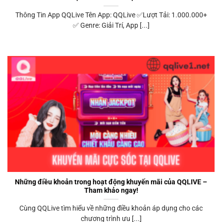
Thông Tin App QQLive Tên App: QQLive ✅Lượt Tải: 1.000.000+
✅ Genre: Giải Trí, App [...]
Những điều khoản trong hoạt động khuyến mãi của QQLIVE –
Tham khảo ngay!
Cùng QQLive tìm hiểu về những điều khoản áp dụng cho các
chương trình ưu [...]