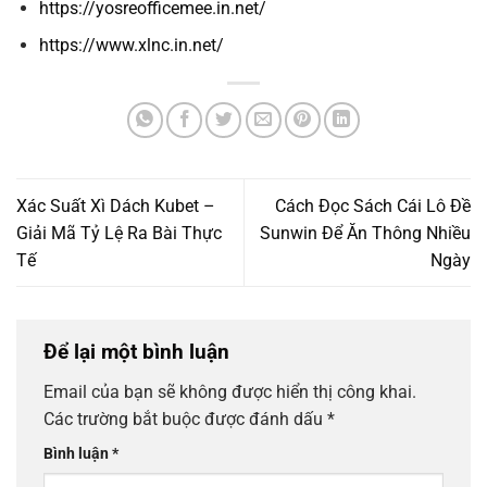
https://yosreofficemee.in.net/
https://www.xlnc.in.net/
Xác Suất Xì Dách Kubet –
Cách Đọc Sách Cái Lô Đề
Giải Mã Tỷ Lệ Ra Bài Thực
Sunwin Để Ăn Thông Nhiều
Tế
Ngày
Để lại một bình luận
Email của bạn sẽ không được hiển thị công khai.
Các trường bắt buộc được đánh dấu
*
Bình luận
*