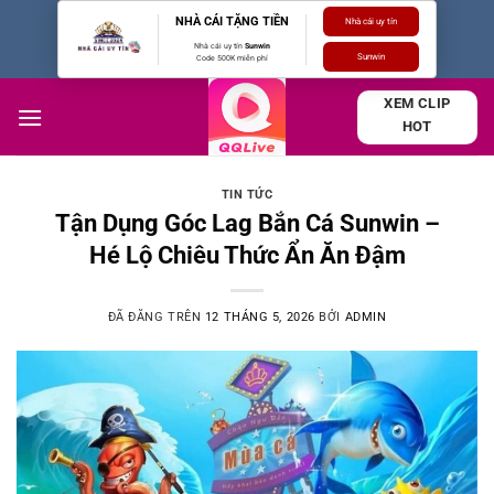
Chuyển
NHÀ CÁI TẶNG TIỀN
Nhà cái uy tín
đến
Nhà cái uy tín
Sunwin
Sunwin
Code 500K miễn phí
nội
dung
XEM CLIP
HOT
TIN TỨC
Tận Dụng Góc Lag Bắn Cá Sunwin –
Hé Lộ Chiêu Thức Ẩn Ăn Đậm
ĐÃ ĐĂNG TRÊN
12 THÁNG 5, 2026
BỞI
ADMIN