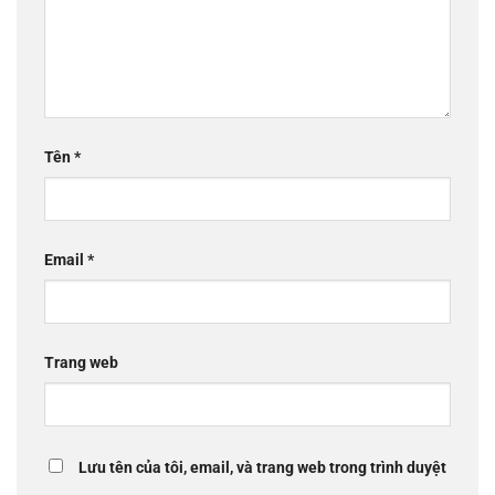
Tên
*
Email
*
Trang web
Lưu tên của tôi, email, và trang web trong trình duyệt