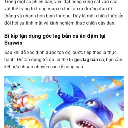
Trong một số phiên bản, việc đặt nòng súng sát vào các
vật thể trang trí trong map có thể tạo ra đường đạn đi
thẳng và nhanh hơn bình thường. Đây là một chiêu thức ẩn
đòi hỏi sự tinh mắt và kinh nghiệm thực chiến dày dạn.
Bí kíp tận dụng góc lag bắn cá ăn đậm tại
Sunwin
Sau khi đã xác định được tọa độ, bước tiếp theo là thực
hành. Để tận dụng tối đa lợi thế từ
góc lag bắn cá
, bạn cần
kết hợp nhuần nhuyễn các kỹ năng sau: