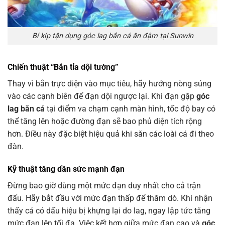
Bí kíp tận dụng góc lag bắn cá ăn đậm tại Sunwin
Chiến thuật “Bắn tỉa dội tường”
Thay vì bắn trực diện vào mục tiêu, hãy hướng nòng súng
vào các cạnh biên để đạn dội ngược lại. Khi đạn gặp
góc
lag bắn cá
tại điểm va chạm cạnh màn hình, tốc độ bay có
thể tăng lên hoặc đường đạn sẽ bao phủ diện tích rộng
hơn. Điều này đặc biệt hiệu quả khi săn các loài cá đi theo
đàn.
Kỹ thuật tăng dần sức mạnh đạn
Đừng bao giờ dùng một mức đạn duy nhất cho cả trận
đấu. Hãy bắt đầu với mức đạn thấp để thăm dò. Khi nhận
thấy cá có dấu hiệu bị khựng lại do lag, ngay lập tức tăng
mức đạn lên tối đa. Việc kết hợp giữa mức đạn cao và
góc