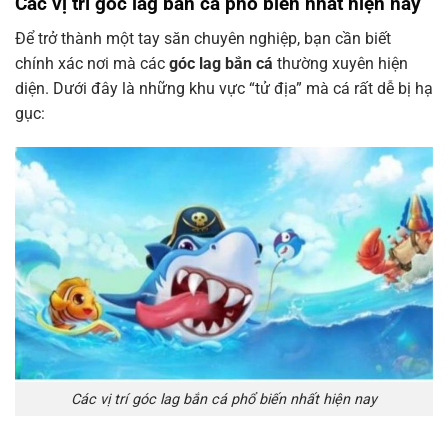
Các vị trí góc lag bắn cá phổ biến nhất hiện nay
Để trở thành một tay săn chuyên nghiệp, bạn cần biết
chính xác nơi mà các
góc lag bắn cá
thường xuyên hiện
diện. Dưới đây là những khu vực “tử địa” mà cá rất dễ bị hạ
gục:
Các vị trí góc lag bắn cá phổ biến nhất hiện nay