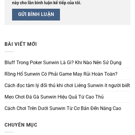
này cho lần bình luận kế tiếp của tôi.
BÀI VIẾT MỚI
Bluff Trong Poker Sunwin Là Gì? Khi Nào Nên Sử Dụng
Rồng Hổ Sunwin Có Phải Game May Rủi Hoàn Toàn?
Cách đọc tâm lý đối thủ khi chơi Liêng Sunwin ít người biết
Mẹo Chơi Đá Gà Sunwin Hiệu Quả Từ Cao Thủ
Cách Chơi Trên Dưới Sunwin Từ Cơ Bản Đến Nâng Cao
CHUYÊN MỤC