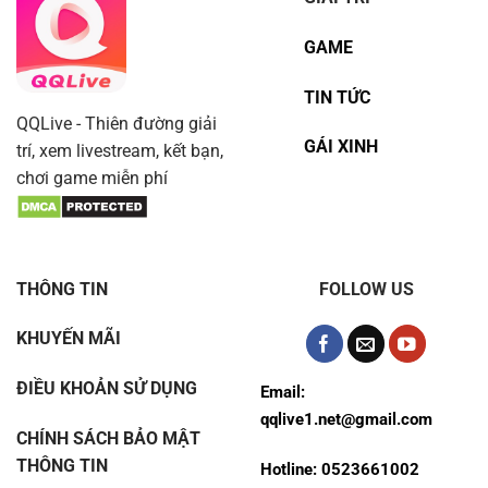
GAME
TIN TỨC
QQLive - Thiên đường giải
GÁI XINH
trí, xem livestream, kết bạn,
chơi game miễn phí
THÔNG TIN
FOLLOW US
KHUYẾN MÃI
ĐIỀU KHOẢN SỬ DỤNG
Email:
qqlive1.net@gmail.com
CHÍNH SÁCH BẢO MẬT
THÔNG TIN
Hotline: 0523661002